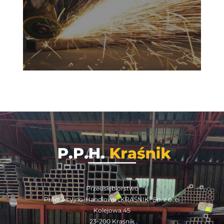
Przedsiębiorstwo
Produkcyjno-Handlowe „KRAŚNIK” Sp. z o. o.
Kolejowa 45
23-200 Kraśnik