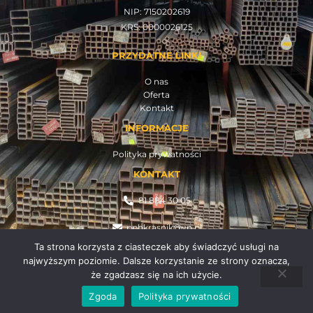
NIP: 7150202619
KRS: 0000026125
PRZYDATNE LINKI
O nas
Oferta
Kontakt
INFORMACJE
Polityka prywatności
KONTAKT
81 884 30 05
pphkrasnik@vp.pl
Ta strona korzysta z ciasteczek aby świadczyć usługi na
najwyższym poziomie. Dalsze korzystanie ze strony oznacza,
Copyright © 2025
że zgadzasz się na ich użycie.
Wykonanie:
Agencja Kreatywna ThreeWaves
Zgoda
Polityka prywatności